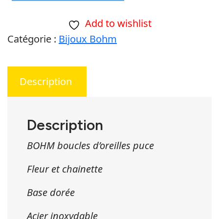
de
Add to wishlist
BOHM
Catégorie :
Bijoux Bohm
boucles
d’oreilles
puce
Description
Fleur
et
chainette
Description
BOHM boucles d’oreilles puce
Fleur et chainette
Base dorée
Acier inoxydable