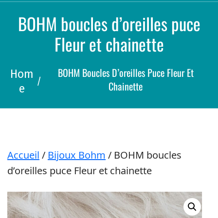
a
r
BOHM boucles d’oreilles puce
c
h
Fleur et chainette
BOHM Boucles D’oreilles Puce Fleur Et
Hom
/
Chainette
E
Accueil
/
Bijoux Bohm
/ BOHM boucles
d’oreilles puce Fleur et chainette