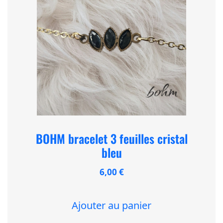
BOHM bracelet 3 feuilles cristal
bleu
6,00
€
Ajouter au panier