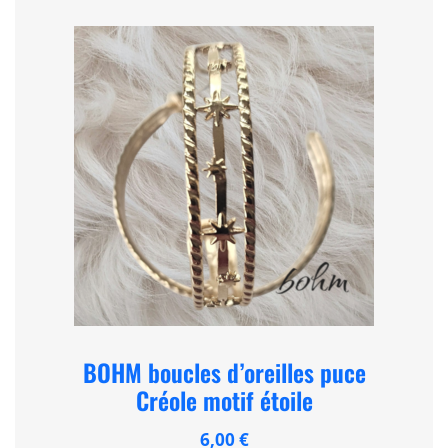
BOHM boucles d’oreilles puce
Créole motif étoile
6,00
€