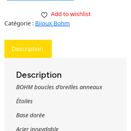
de
Add to wishlist
BOHM
Catégorie :
Bijoux Bohm
boucles
d’oreilles
anneaux
Description
Étoiles
Description
BOHM boucles d’oreilles anneaux
Étoiles
Base dorée
Acier inoxydable