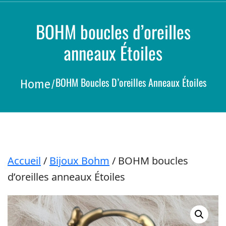
a
r
c
BOHM boucles d’oreilles
h
anneaux Étoiles
BOHM Boucles D’oreilles Anneaux Étoiles
Home
/
Accueil
/
Bijoux Bohm
/ BOHM boucles
d’oreilles anneaux Étoiles