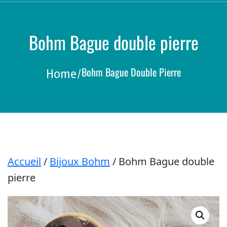
a
r
c
h
Bohm Bague double pierre
Bohm Bague Double Pierre
Home
/
Accueil
/
Bijoux Bohm
/ Bohm Bague double
pierre