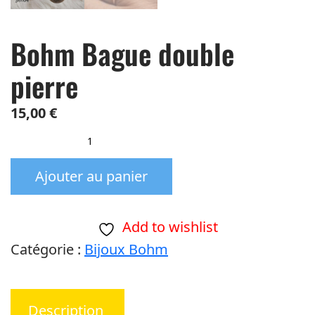
Bohm Bague double
pierre
15,00
€
quantité
de
Ajouter au panier
Bohm
Bague
double
Add to wishlist
pierre
Catégorie :
Bijoux Bohm
Description