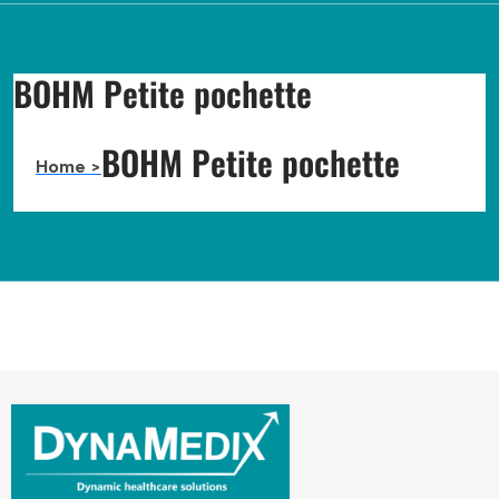
a
r
c
h
BOHM Petite pochette
BOHM Petite pochette
Home >